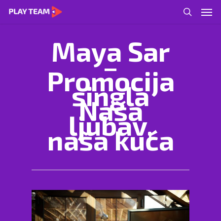
Maya Sar
–
Promocija
singla
Naša
ljubav,
naša kuća