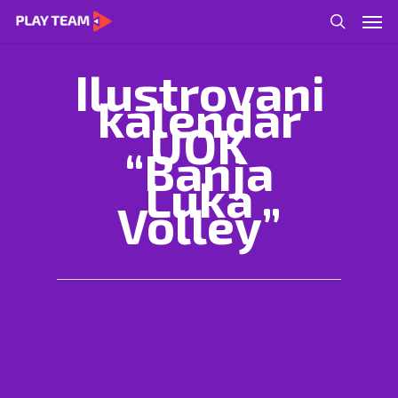
Ilustrovani
kalendar
UOK
“Banja
Luka
Volley”