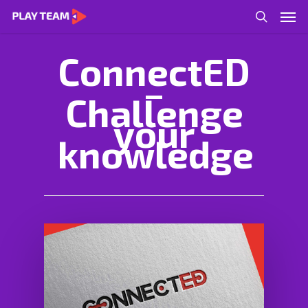
ConnectED
–
Challenge
your
knowledge